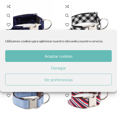
Utilizamos cookies para optimizar nuestro sitio web y nuestro servicio.
Brott collar para perros
Brott collar para perros
Aceptar cookies
modelo Textura Buseu
modelo Textura Cadi
24,00
€
–
38,00
€
24,00
€
–
38,00
€
Denegar
Ver preferencias