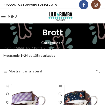
PRODUCTOS TOP PARA TU MASCOTA
MENÚ
Brott
Categorías
Inicio
MARCAS
Brott
Página 2
Mostrando 1–24 de 108 resultados
Mostrar barra lateral