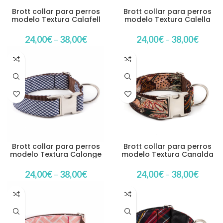
Brott collar para perros
Brott collar para perros
modelo Textura Calafell
modelo Textura Calella
24,00
€
–
38,00
€
24,00
€
–
38,00
€
Brott collar para perros
Brott collar para perros
modelo Textura Calonge
modelo Textura Canalda
24,00
€
–
38,00
€
24,00
€
–
38,00
€