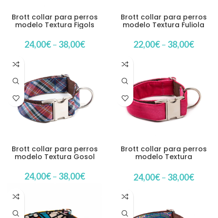
Brott collar para perros
Brott collar para perros
modelo Textura Figols
modelo Textura Fuliola
24,00
€
–
38,00
€
22,00
€
–
38,00
€
Brott collar para perros
Brott collar para perros
modelo Textura Gosol
modelo Textura
Granadella
24,00
€
–
38,00
€
24,00
€
–
38,00
€