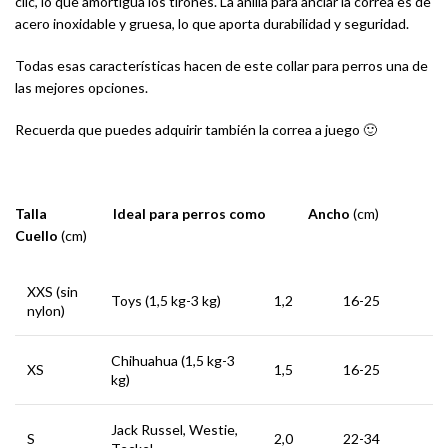
clic, lo que amortigua los tirones. La anilla para anclar la correa es de
acero inoxidable y gruesa, lo que aporta durabilidad y seguridad.
Todas esas características hacen de este collar para perros una de
las mejores opciones.
Recuerda que puedes adquirir también la correa a juego 🙂
Talla Ideal para perros como Ancho
(cm)
Cuello
(cm)
XXS (sin
Toys (1,5 kg-3 kg)
1,2
16-25
nylon)
Chihuahua (1,5 kg-3
XS
1,5
16-25
kg)
Jack Russel, Westie,
S
2,0
22-34