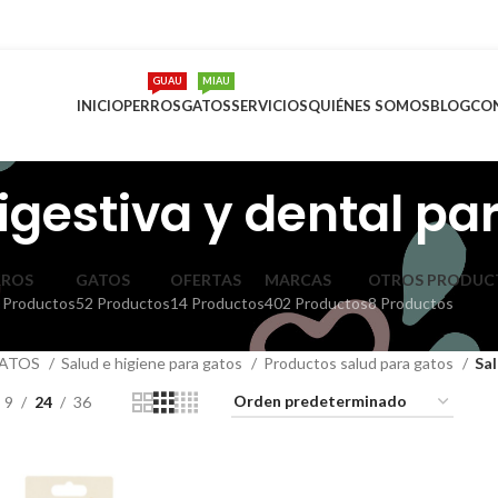
GUAU
MIAU
INICIO
PERROS
GATOS
SERVICIOS
QUIÉNES SOMOS
BLOG
CO
igestiva y dental pa
RROS
GATOS
OFERTAS
MARCAS
OTROS PRODUC
 Productos
52 Productos
14 Productos
402 Productos
8 Productos
ATOS
Salud e higiene para gatos
Productos salud para gatos
Sal
9
24
36