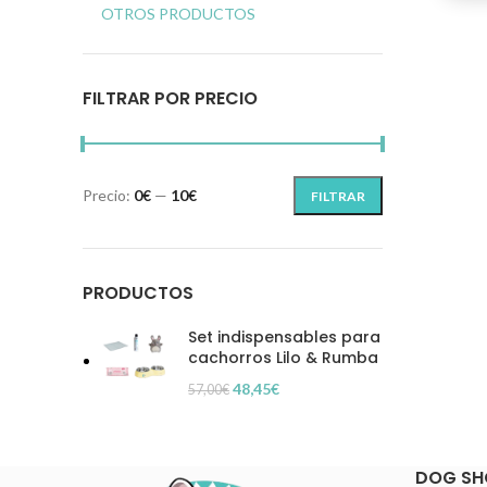
OTROS PRODUCTOS
FILTRAR POR PRECIO
Precio:
0€
—
10€
FILTRAR
Precio
Precio
mínimo
máximo
PRODUCTOS
Set indispensables para
cachorros Lilo & Rumba
48,45
€
57,00
€
DOG SH