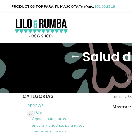
PRODUCTOS TOP PARA TU MASCOTA
Teléfono:
952 00 23 18
Salud d
PE
402
CATEGORÍAS
Inicio
G
PERROS
Mostrar
GATOS
Comida para gatos
Snacks y chuches para gatos
Juguetes para gatos