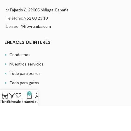
c/ Fajardo 6, 29005 Málaga, España
Teléfono:
952 00 23 18
Correo:
@liloyrumba.com
ENLACES DE INTERÉS
Conócenos
Nuestros servicios
Todo para perros
Todo para gatos
Dónde estamos
0
Últimas noticias
Tienda
Filtros
Lista de deseos
Carro
Mi cuenta
MÁS INFORMACIÓN
Atención al cliente