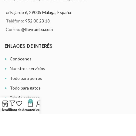
c/ Fajardo 6, 29005 Málaga, España
Teléfono:
952 00 23 18
Correo:
@liloyrumba.com
ENLACES DE INTERÉS
Conócenos
Nuestros servicios
Todo para perros
Todo para gatos
Dónde estamos
0
Últimas noticias
Tienda
Filtros
Lista de deseos
Carro
Mi cuenta
MÁS INFORMACIÓN
Atención al cliente