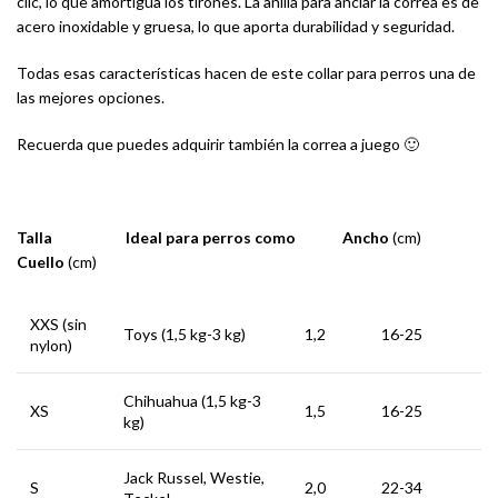
clic, lo que amortigua los tirones. La anilla para anclar la correa es de
acero inoxidable y gruesa, lo que aporta durabilidad y seguridad.
Todas esas características hacen de este collar para perros una de
las mejores opciones.
Recuerda que puedes adquirir también la correa a juego 🙂
Talla Ideal para perros como Ancho
(cm)
Cuello
(cm)
XXS (sin
Toys (1,5 kg-3 kg)
1,2
16-25
nylon)
Chihuahua (1,5 kg-3
XS
1,5
16-25
kg)
Jack Russel, Westie,
S
2,0
22-34