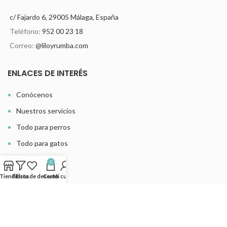
c/ Fajardo 6, 29005 Málaga, España
Teléfono:
952 00 23 18
Correo:
@liloyrumba.com
ENLACES DE INTERÉS
Conócenos
Nuestros servicios
Todo para perros
Todo para gatos
Dónde estamos
0
Últimas noticias
Tienda
Filtros
Lista de deseos
Carro
Mi cuenta
MÁS INFORMACIÓN
Atención al cliente