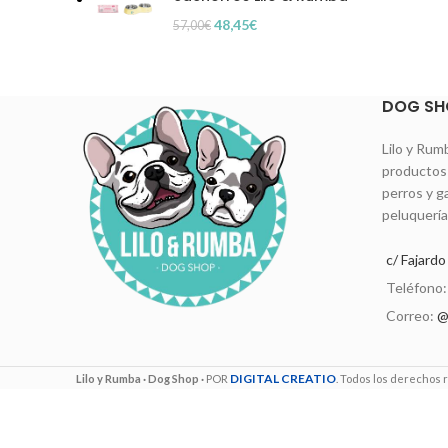
48,45
€
57,00
€
DOG SH
Lilo y Rum
productos 
perros y g
peluquería
c/ Fajard
Teléfono
Correo:
@
DIGITAL CREATIO
Lilo y Rumba · Dog Shop ·
POR
. Todos los derechos