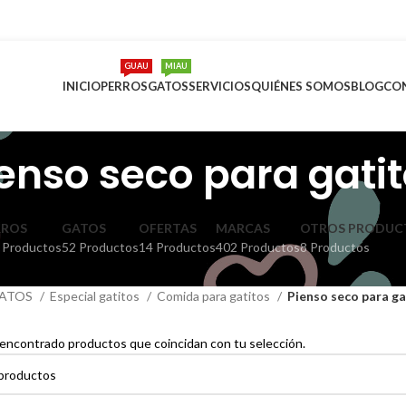
GUAU
MIAU
INICIO
PERROS
GATOS
SERVICIOS
QUIÉNES SOMOS
BLOG
CO
enso seco para gati
RROS
GATOS
OFERTAS
MARCAS
OTROS PRODUC
 Productos
52 Productos
14 Productos
402 Productos
8 Productos
ATOS
Especial gatitos
Comida para gatitos
Pienso seco para ga
encontrado productos que coincidan con tu selección.