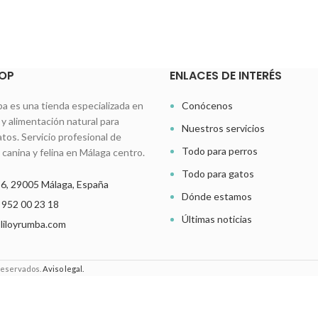
OP
ENLACES DE INTERÉS
ba es una tienda especializada en
Conócenos
y alimentación natural para
Nuestros servicios
atos. Servicio profesional de
Todo para perros
 canina y felina en Málaga centro.
Todo para gatos
o 6, 29005 Málaga, España
Dónde estamos
:
952 00 23 18
Últimas noticias
liloyrumba.com
 reservados.
Aviso legal.