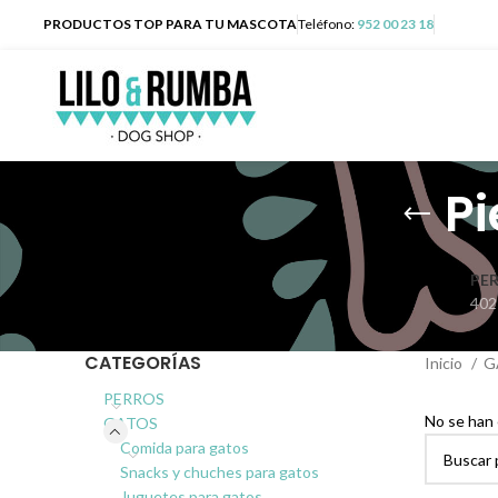
PRODUCTOS TOP PARA TU MASCOTA
Teléfono:
952 00 23 18
Pi
PE
402
CATEGORÍAS
Inicio
G
PERROS
No se han 
GATOS
Comida para gatos
Snacks y chuches para gatos
Juguetes para gatos