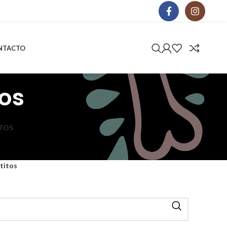
NTACTO
tos
TOS
titos