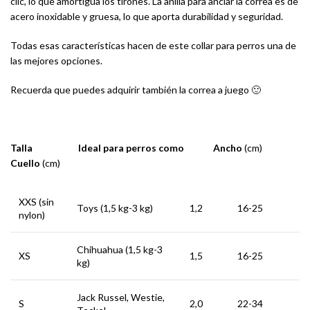
clic, lo que amortigua los tirones. La anilla para anclar la correa es de
acero inoxidable y gruesa, lo que aporta durabilidad y seguridad.
Todas esas características hacen de este collar para perros una de
las mejores opciones.
Recuerda que puedes adquirir también la correa a juego 🙂
Talla Ideal para perros como Ancho
(cm)
Cuello
(cm)
XXS (sin
Toys (1,5 kg-3 kg)
1,2
16-25
nylon)
Chihuahua (1,5 kg-3
XS
1,5
16-25
kg)
Jack Russel, Westie,
S
2,0
22-34