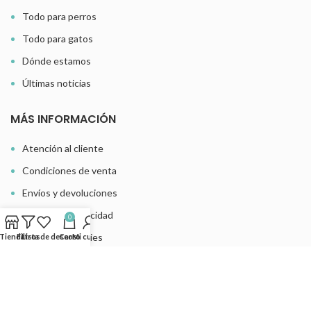
Todo para perros
Todo para gatos
Dónde estamos
Últimas noticias
MÁS INFORMACIÓN
Atención al cliente
Condiciones de venta
Envíos y devoluciones
Política de privacidad
0
Política de cookies
Tienda
Filtros
Lista de deseos
Carro
Mi cuenta
Aviso legal
DIGITAL CREATIO
Lilo y Rumba · Dog Shop ·
POR
. Todos los derechos
reservados.
Aviso legal.