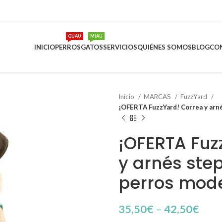
GUAU
MIAU
INICIO
PERROS
GATOS
SERVICIOS
QUIÉNES SOMOS
BLOG
CO
Inicio
MARCAS
FuzzYard
¡OFERTA FuzzYard! Correa y arné
¡OFERTA Fuz
y arnés step
perros mode
35,50
€
–
42,50
€