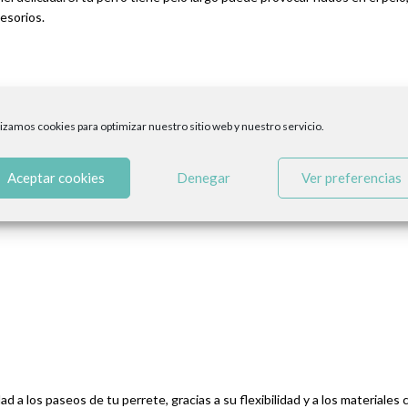
esorios.
el contorno del pecho, ¿cómo hacerlo? Pues muy fácil; coge un metro y rod
lizamos cookies para optimizar nuestro sitio web y nuestro servicio.
Aceptar cookies
Denegar
Ver preferencias
 a los paseos de tu perrete, gracias a su flexibilidad y a los materiales