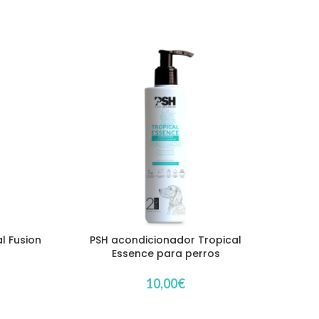
l Fusion
PSH acondicionador Tropical
Karl
Essence para perros
10,00
€