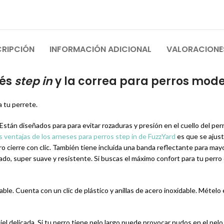
RIPCIÓN
INFORMACIÓN ADICIONAL
VALORACIONE
nés
step in
y la correa para perros model
a tu perrete.
tán diseñados para para evitar rozaduras y presión en el cuello del perro
s ventajas de los arneses para perros step in de FuzzYard
es que se ajust
tro cierre con clic. También tiene incluida una banda reflectante para m
hado, super suave y resistente. Si buscas el máximo confort para tu perro
rable. Cuenta con un clic de plástico y anillas de acero inoxidable. Mételo
piel delicada. Si tu perro tiene pelo largo puede provocar nudos en el pelo