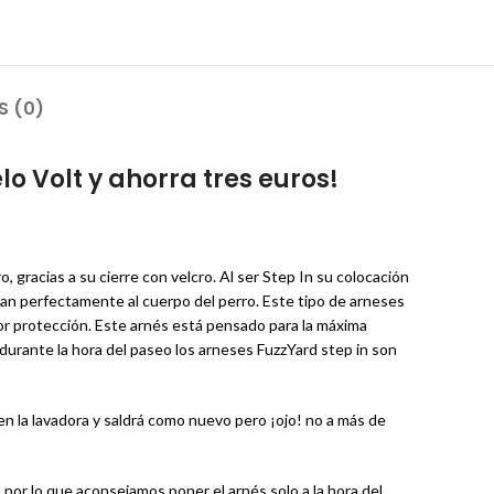
S (0)
o Volt y ahorra tres euros!
, gracias a su cierre con velcro. Al ser Step In su colocación
an perfectamente al cuerpo del perro. Este tipo de arneses
ayor protección. Este arnés está pensado para la máxima
 durante la hora del paseo los arneses FuzzYard step in son
 en la lavadora y saldrá como nuevo pero ¡ojo! no a más de
, por lo que aconsejamos poner el arnés solo a la hora del