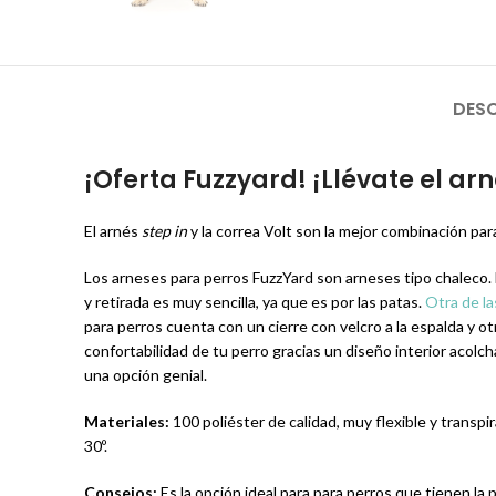
DESC
¡Oferta Fuzzyard! ¡Llévate el ar
El arnés
step in
y la correa Volt son la mejor combinación par
Los arneses para perros FuzzYard son arneses tipo chaleco. Es
y retirada es muy sencilla, ya que es por las patas.
Otra de la
para perros cuenta con un cierre con velcro a la espalda y o
confortabilidad de tu perro gracias un diseño interior acolc
una opción genial.
Materiales:
100 poliéster de calidad, muy flexible y transpi
30º.
Consejos:
Es la opción ideal para para perros que tienen la 