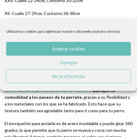
XXS: Cuello 22-24cm, Contorno 30-32cm
XS: Cuello 27-29cm, Contorno 36-38cm
S: Cuello 31-33cm, Contorno 38-40cm
Utilizamos cookies para optimizar nuestro sitio web y nuestro servicio.
M: Cuello 34-36cm, Contorno 42-44cm
Aceptar cookies
L: Cuello 38-40cm, Contorno 50-52cm
Denegar
XL: Cuello 44-46cm, Contorno 58-60cm
Ver preferencias
La correa para perros de la marca Fuzzyard
que aporta
comodidad a los paseos de tu perrete,
gracias a su flexibilidad y
a los materiales con los que se ha fabricado. Esto hace que su
textura también sea agradable tanto para ti como para tu perro.
El mosquetón para anclarla es de acero inoxidable y puede girar 360
grados, lo que permite que tu perro se mueva y corra con mucha
más libertad. Además, también tenemos el collar con el mismo