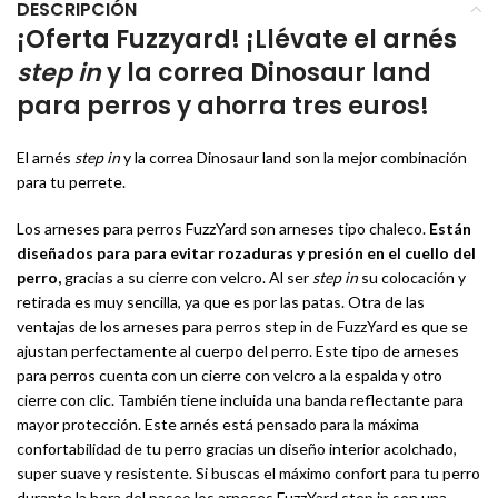
DESCRIPCIÓN
¡Oferta Fuzzyard! ¡Llévate el arnés
step in
y la correa Dinosaur land
para perros y ahorra tres euros!
El arnés
step in
y la correa Dinosaur land son la mejor combinación
para tu perrete.
Los arneses para perros FuzzYard son arneses tipo chaleco.
Están
diseñados para para evitar rozaduras y presión en el cuello del
perro,
gracias a su cierre con velcro. Al ser
step in
su colocación y
retirada es muy sencilla, ya que es por las patas. Otra de las
ventajas de los arneses para perros step in de FuzzYard es que se
ajustan perfectamente al cuerpo del perro. Este tipo de arneses
para perros cuenta con un cierre con velcro a la espalda y otro
cierre con clic. También tiene incluida una banda reflectante para
mayor protección. Este arnés está pensado para la máxima
confortabilidad de tu perro gracias un diseño interior acolchado,
super suave y resistente. Si buscas el máximo confort para tu perro
durante la hora del paseo los arneses FuzzYard step in son una