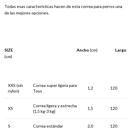
Todas esas características hacen de esta correa para perros una
de las mejores opciones.
SIZE Ancho
(cm)
Largo
(cm)
XXS (sin
Correa super ligera para
1,2
120
nylon)
Toys
Correa ligera y estrecha
XS
1,5
120
(1,5 kg-3 kg)
S
Correa estándar
2,0
120