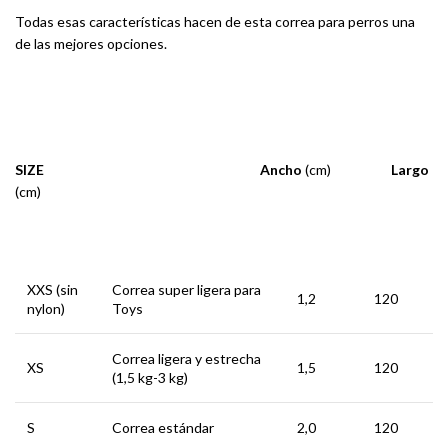
Todas esas características hacen de esta correa para perros una
de las mejores opciones.
SIZE Ancho
(cm)
Largo
(cm)
XXS (sin
Correa super ligera para
1,2
120
nylon)
Toys
Correa ligera y estrecha
XS
1,5
120
(1,5 kg-3 kg)
S
Correa estándar
2,0
120