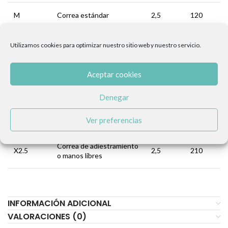
M
Correa estándar
2,5
120
Corta, ideal para paseos
L
4,0
40
Utilizamos cookies para optimizar nuestro sitio web y nuestro servicio.
urbanos
Aceptar cookies
Correa de adiestramiento
X1.5
1,5
210
o manos libres
Denegar
Correa adiestramiento o
X2.0
2,0
210
Ver preferencias
manos libres
Correa de adiestramiento
X2.5
2,5
210
o manos libres
INFORMACIÓN ADICIONAL
VALORACIONES (0)