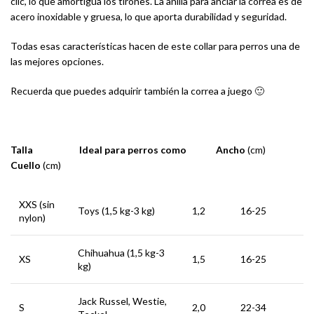
clic, lo que amortigua los tirones. La anilla para anclar la correa es de
acero inoxidable y gruesa, lo que aporta durabilidad y seguridad.
Todas esas características hacen de este collar para perros una de
las mejores opciones.
Recuerda que puedes adquirir también la correa a juego 🙂
Talla Ideal para perros como Ancho
(cm)
Cuello
(cm)
XXS (sin
Toys (1,5 kg-3 kg)
1,2
16-25
nylon)
Chihuahua (1,5 kg-3
XS
1,5
16-25
kg)
Jack Russel, Westie,
S
2,0
22-34