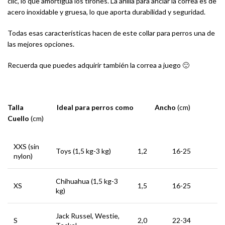
clic, lo que amortigua los tirones. La anilla para anclar la correa es de
acero inoxidable y gruesa, lo que aporta durabilidad y seguridad.
Todas esas características hacen de este collar para perros una de
las mejores opciones.
Recuerda que puedes adquirir también la correa a juego 🙂
Talla Ideal para perros como Ancho
(cm)
Cuello
(cm)
XXS (sin
Toys (1,5 kg-3 kg)
1,2
16-25
nylon)
Chihuahua (1,5 kg-3
XS
1,5
16-25
kg)
Jack Russel, Westie,
S
2,0
22-34