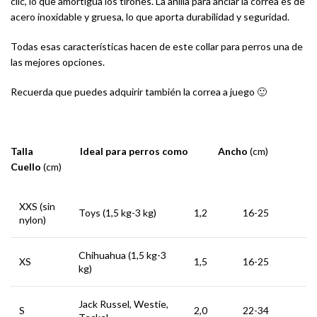
clic, lo que amortigua los tirones. La anilla para anclar la correa es de
acero inoxidable y gruesa, lo que aporta durabilidad y seguridad.
Todas esas características hacen de este collar para perros una de
las mejores opciones.
Recuerda que puedes adquirir también la correa a juego 🙂
Talla Ideal para perros como Ancho
(cm)
Cuello
(cm)
XXS (sin
Toys (1,5 kg-3 kg)
1,2
16-25
nylon)
Chihuahua (1,5 kg-3
XS
1,5
16-25
kg)
Jack Russel, Westie,
S
2,0
22-34