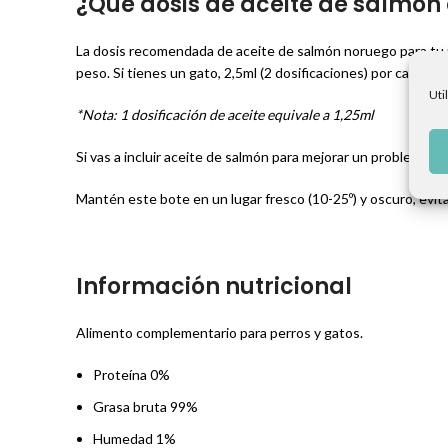
¿Qué dosis de aceite de salmón 
La dosis recomendada de aceite de salmón noruego para tu p
peso. Si tienes un gato, 2,5ml (2 dosificaciones) por cada 6
Uti
*Nota: 1 dosificación de aceite equivale a 1,25ml
Si vas a incluir aceite de salmón para mejorar un problema de 
Mantén este bote en un lugar fresco (10-25º) y oscuro, evita l
Información nutricional
Alimento complementario para perros y gatos.
Proteína 0%
Grasa bruta 99%
Humedad 1%