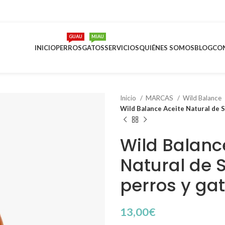
GUAU
MIAU
INICIO
PERROS
GATOS
SERVICIOS
QUIÉNES SOMOS
BLOG
CO
Inicio
MARCAS
Wild Balance
Wild Balance Aceite Natural de 
Wild Balanc
Natural de 
perros y ga
13,00
€