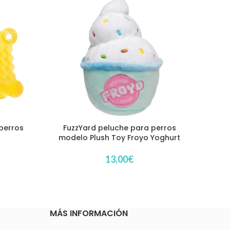
 perros
FuzzYard peluche para perros
FuzzY
modelo Plush Toy Froyo Yoghurt
13,00
€
MÁS INFORMACIÓN