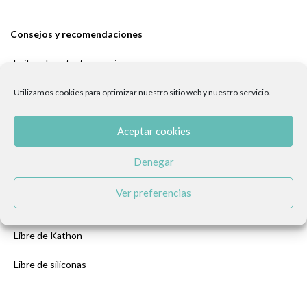
Consejos y recomendaciones
-Evitar el contacto con ojos y mucosas.
Utilizamos cookies para optimizar nuestro sitio web y nuestro servicio.
Propiedades y características:
Aceptar cookies
-Libre de parabenos y siliconas 100%
Denegar
-Ecofriendly
Ver preferencias
-Perfume hipoalergénico
-Libre de Kathon
-Libre de siliconas