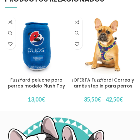
FuzzYard peluche para
¡OFERTA FuzzYard! Correa y
perros modelo Plush Toy
arnés step in para perros
Pupsi
modelo Extradonutstrial
13,00
€
35,50
€
–
42,50
€