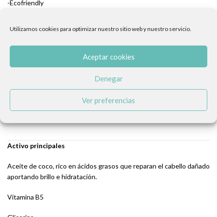
-Ecofriendly
-Parabenos free
Utilizamos cookies para optimizar nuestro sitio web y nuestro servicio.
-Perfume hipoalergénico
Aceptar cookies
-Libre de Kathon
Denegar
-Libre de siliconas
Ver preferencias
-Sin colorantes
Activo principales
Aceite de coco, rico en ácidos grasos que reparan el cabello dañado
aportando brillo e hidratación.
Vitamina B5