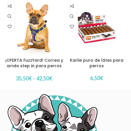
¡OFERTA FuzzYard! Correa y
Karlie puro de látex para
arnés step in para perros
perros
modelo Extradonutstrial
6,50
€
35,50
€
–
42,50
€