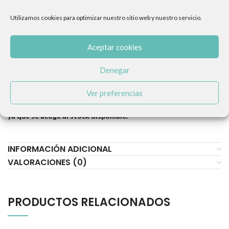
S: 18 cm
Utilizamos cookies para optimizar nuestro sitio web y nuestro servicio.
L: 28 cm
Aceptar cookies
Materiales:
100% poliéster. Los colores son seguros, ya que no
son tóxicos y es no alergénico.
Denegar
Extras:
sonido en el interior.
Ver preferencias
Este producto te lo enviaremos en un plazo máximo de 15 días,
ya que se acoge al stock disponible.
INFORMACIÓN ADICIONAL
VALORACIONES (0)
PRODUCTOS RELACIONADOS