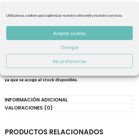
Utilizamos cookies para optimizar nuestro sitio web y nuestro servicio.
Materiales:
neopreno de alta calidad y mosquetón de acero
inoxidable.
Aceptar cookies
Consejos:
Es recomendable lavarlo a mano para que dure mucho
más.
Denegar
Ver preferencias
Este producto te lo enviaremos en un plazo máximo de 15 días,
ya que se acoge al stock disponible.
INFORMACIÓN ADICIONAL
VALORACIONES (0)
PRODUCTOS RELACIONADOS