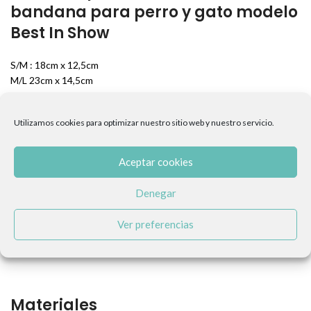
bandana para perro y gato modelo
Best In Show⁣
S/M : 18cm x 12,5cm⁣
M/L 23cm x 14,5cm⁣
Utilizamos cookies para optimizar nuestro sitio web y nuestro servicio.
Descripción⁣
Aceptar cookies
-Se adapta al cuello con suma facilidad y muy bien.⁣
-La bandana es reversible, por lo que sus diseños están pensados
Denegar
para combinar con más facilidad.⁣
-Diseño que solo encontrarás en la marca FuzzYard Australia.⁣
Ver preferencias
-La bandana trae botones, por lo que su fijación será mucho más
sencilla de quita y poner.⁣
Materiales⁣