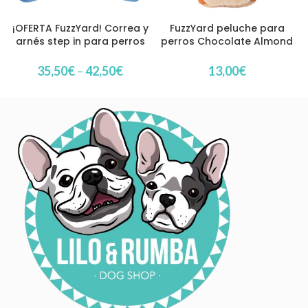
¡OFERTA FuzzYard! Correa y
FuzzYard peluche para
arnés step in para perros
perros Chocolate Almond
modelo Best in Show
Milk
35,50
€
–
42,50
€
13,00
€