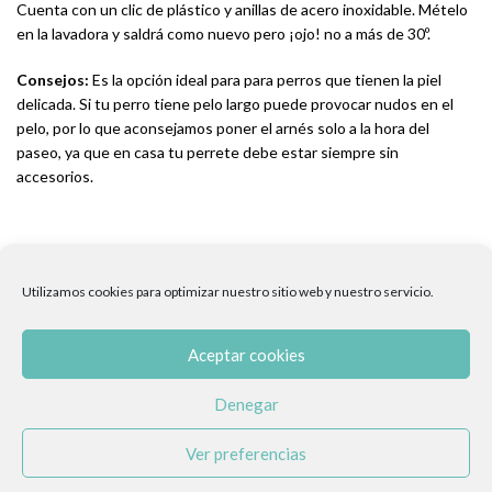
Cuenta con un clic de plástico y anillas de acero inoxidable. Mételo
en la lavadora y saldrá como nuevo pero ¡ojo! no a más de 30º.
Consejos:
Es la opción ideal para para perros que tienen la piel
delicada. Si tu perro tiene pelo largo puede provocar nudos en el
pelo, por lo que aconsejamos poner el arnés solo a la hora del
paseo, ya que en casa tu perrete debe estar siempre sin
accesorios.
Para saber qué talla tiene tu perro solo tienes que medirle el
contorno del pecho, ¿cómo hacerlo? Pues muy fácil; coge un metro
Utilizamos cookies para optimizar nuestro sitio web y nuestro servicio.
y rodéalo justo detrás de las patitas delanteras.
Aceptar cookies
Denegar
Guía de tallas:
Ver preferencias
XXS: Cuello 22-24cm, Contorno 30-32cm