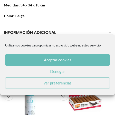
Medidas:
34 x 34 x 18 cm
Color:
Beige
INFORMACIÓN ADICIONAL
VALORACIONES (0)
Utilizamos cookies para optimizar nuestro sitio web y nuestro servicio.
PRODUCTOS RELACIONADOS
Aceptar cookies
Denegar
Ver preferencias