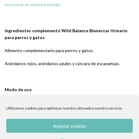
encontrar en nuestra tienda!
Ingredientes complemento Wild Balance Bienestar Urinario
para perros y gatos
Alimento complementario para perros y gatos.
Arándanos rojos, arándanos azules y cáscara de escaramujo.
Modo de uso
Añadir la dosis recomendada en la comida y mezclar bien. Incluye
cucharita medidora en el interior:
Utilizamos cookies para optimizar nuestro sitio web y nuestro servicio.
Razas pequeñas de perros (<10Kg) y gatos: 1 cucharita/día
Razas medianas de perros (11 a 20Kg): 2 cucharitas/día
Aceptar cookies
Razas grandes de perros (21 a 30Kg): 3 cucharitas/día
Razas muy grandes de perros (+30Kg): 4 cucharitas/día