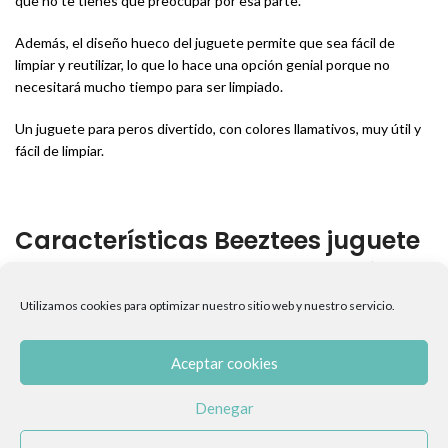
que no te tienes que preocupar por esa parte.
Además, el diseño hueco del juguete permite que sea fácil de
limpiar y reutilizar, lo que lo hace una opción genial porque no
necesitará mucho tiempo para ser limpiado.
Un juguete para peros divertido, con colores llamativos, muy útil y
fácil de limpiar.
Características Beeztees juguete
refrescante para perro Sandía
Utilizamos cookies para optimizar nuestro sitio web y nuestro servicio.
Medidas: (LxAnxAl) 12cm X 6,5cm X 6,5cm
Aceptar cookies
INFORMACIÓN ADICIONAL
Denegar
VALORACIONES (0)